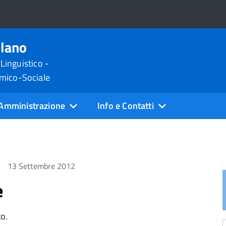
ilano
 Linguistico -
omico-Sociale
Amministrazione
Info e Contatti
13 Settembre 2012
e
to.