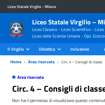
Liceo Statale Virgilio - Milano
Liceo Statale Virgilio – M
Liceo Classico - Liceo Scientifico - Liceo
Liceo delle Scienze Umane - Opz. Econ
Il Virgilio
Didattica
Inclusione
Home
Area riservata
Circ. 4 – Consigli di classe
Area riservata
Circ. 4 – Consigli di class
Non hai il permesso di visualizzare questo contenu