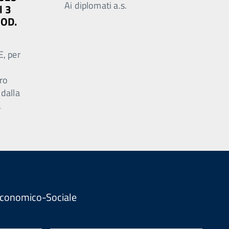
Ai diplomati a.s.
l 3
MOD.
E, per
ro
 dalla
.
. Economico-Sociale