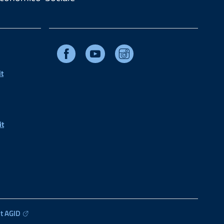
Facebook
Youtube
Instagram
t
it
t AGID