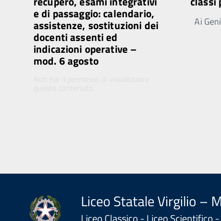
recupero, esami integrativi
classi
e di passaggio: calendario,
Ai Genit
assistenze, sostituzioni dei
docenti assenti ed
indicazioni operative –
mod. 6 agosto
Non hai il permesso di visualizzare
questo contenuto.
Liceo Statale Virgilio – 
Liceo Classico - Liceo Scientifico