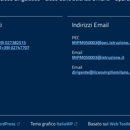
i
Indirizzi Email
PEC
+39) 027382515
MIPM050003@pec.istruzione.i
 (+39) 02747707
Email
MIPM050003@istruzione.it
Email
dirigente@liceovirgiliomilano.
Tema grafico
Basato sul
rdPress
ItaliaWP
Web Toolki