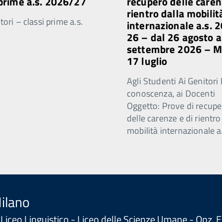
 prime a.s. 2026/27
recupero delle caren
rientro dalla mobilit
ori – classi prime a.s.
internazionale a.s. 
26 – dal 26 agosto a
settembre 2026 – 
17 luglio
Agli Studenti Ai Genitori 
conoscenza, ai Docenti
Oggetto: Prove di recupe
delle carenze e di rientro
mobilità internazionale a
Milano
 - Liceo Linguistico - Liceo delle Scienze Umane - Opz