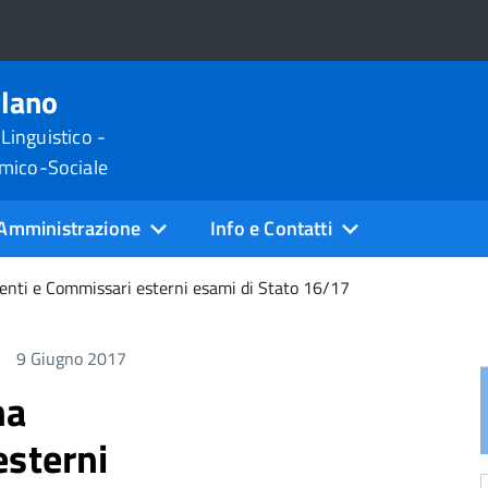
ilano
 Linguistico -
omico-Sociale
Amministrazione
Info e Contatti
enti e Commissari esterni esami di Stato 16/17
9 Giugno 2017
na
esterni