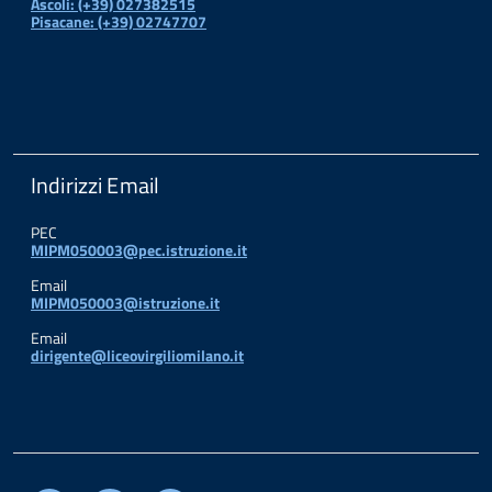
Ascoli: (+39) 027382515
Pisacane: (+39) 02747707
Indirizzi Email
PEC
MIPM050003@pec.istruzione.it
Email
MIPM050003@istruzione.it
Email
dirigente@liceovirgiliomilano.it