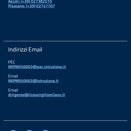
Ascoli: (+39) 027382515
Pisacane: (+39) 02747707
Indirizzi Email
PEC
MIPM050003@pec.istruzione.it
Email
MIPM050003@istruzione.it
Email
dirigente@liceovirgiliomilano.it