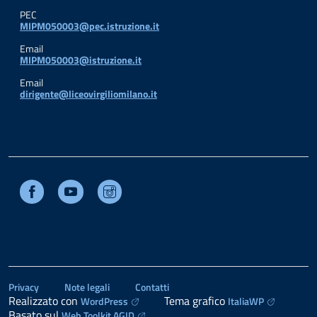
PEC
MIPM050003@pec.istruzione.it
Email
MIPM050003@istruzione.it
Email
dirigente@liceovirgiliomilano.it
Facebook
Youtube
Instagram
Privacy
Note legali
Contatti
Realizzato con
Tema grafico
WordPress
ItaliaWP
Basato sul
Web Toolkit AGID