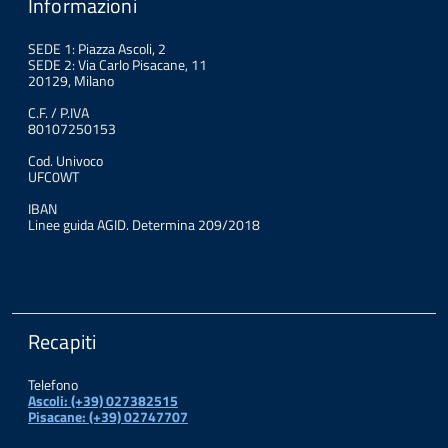
Informazioni
SEDE 1: Piazza Ascoli, 2
SEDE 2: Via Carlo Pisacane, 11
20129, Milano
C.F. / P.IVA
80107250153
Cod. Univoco
UFC0WT
IBAN
Linee guida AGID. Determina 209/2018
Recapiti
Telefono
Ascoli: (+39) 027382515
Pisacane: (+39) 02747707