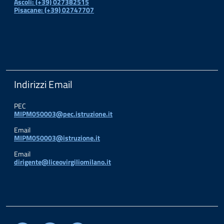
Ascoli: (+39) 027382515
Pisacane: (+39) 02747707
Indirizzi Email
PEC
MIPM050003@pec.istruzione.it
Email
MIPM050003@istruzione.it
Email
dirigente@liceovirgiliomilano.it