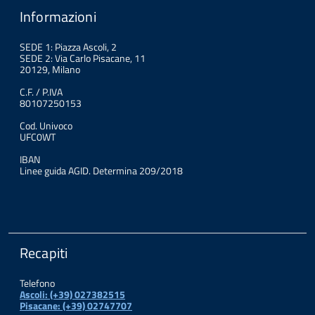
Informazioni
SEDE 1: Piazza Ascoli, 2
SEDE 2: Via Carlo Pisacane, 11
20129, Milano
C.F. / P.IVA
80107250153
Cod. Univoco
UFC0WT
IBAN
Linee guida AGID. Determina 209/2018
Recapiti
Telefono
Ascoli: (+39) 027382515
Pisacane: (+39) 02747707