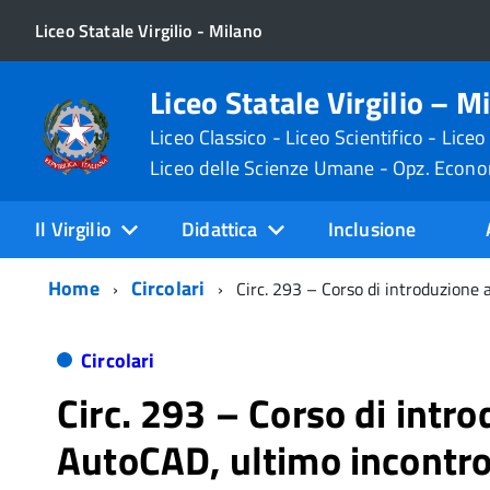
Liceo Statale Virgilio - Milano
Liceo Statale Virgilio – M
Liceo Classico - Liceo Scientifico - Liceo
Liceo delle Scienze Umane - Opz. Econ
Il Virgilio
Didattica
Inclusione
Home
Circolari
Circ. 293 – Corso di introduzione
Circolari
Circ. 293 – Corso di intr
AutoCAD, ultimo incontr