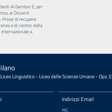
denti Ai Genitori E, per
nza, ai Docenti
: Prove di recupero
renze e di rientro dalla
 internazionale a.
Milano
 - Liceo Linguistico - Liceo delle Scienze Umane - Opz
i
Indirizzi Email
PEC