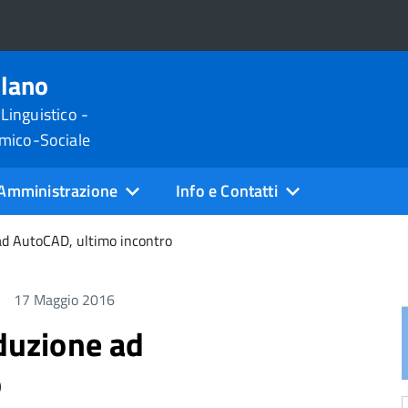
ilano
 Linguistico -
omico-Sociale
Amministrazione
Info e Contatti
 ad AutoCAD, ultimo incontro
17 Maggio 2016
oduzione ad
o