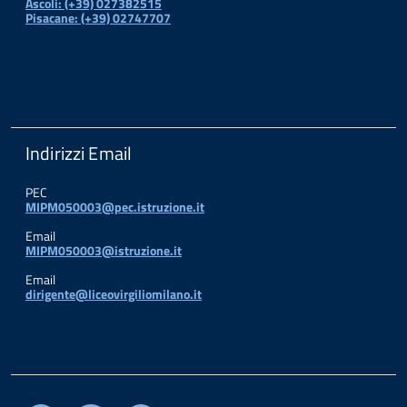
Ascoli: (+39) 027382515
Pisacane: (+39) 02747707
Indirizzi Email
PEC
MIPM050003@pec.istruzione.it
Email
MIPM050003@istruzione.it
Email
dirigente@liceovirgiliomilano.it