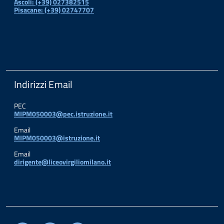
Ascoli: (+39) 027382515
Pisacane: (+39) 02747707
Indirizzi Email
PEC
MIPM050003@pec.istruzione.it
Email
MIPM050003@istruzione.it
Email
dirigente@liceovirgiliomilano.it