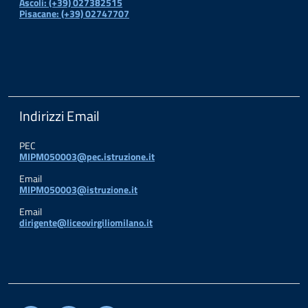
Ascoli: (+39) 027382515
Pisacane: (+39) 02747707
Indirizzi Email
PEC
MIPM050003@pec.istruzione.it
Email
MIPM050003@istruzione.it
Email
dirigente@liceovirgiliomilano.it