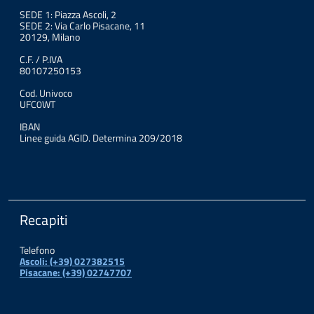
SEDE 1: Piazza Ascoli, 2
SEDE 2: Via Carlo Pisacane, 11
20129, Milano
C.F. / P.IVA
80107250153
Cod. Univoco
UFC0WT
IBAN
Linee guida AGID. Determina 209/2018
Recapiti
Telefono
Ascoli: (+39) 027382515
Pisacane: (+39) 02747707