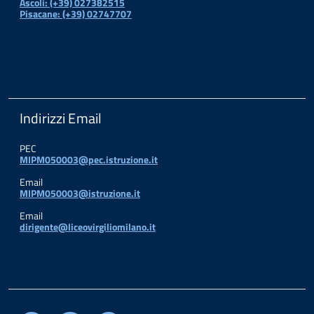
Ascoli: (+39) 027382515
Pisacane: (+39) 02747707
Indirizzi Email
PEC
MIPM050003@pec.istruzione.it
Email
MIPM050003@istruzione.it
Email
dirigente@liceovirgiliomilano.it