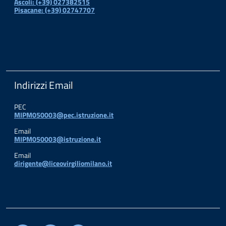
Ascoli: (+39) 027382515
Pisacane: (+39) 02747707
Indirizzi Email
PEC
MIPM050003@pec.istruzione.it
Email
MIPM050003@istruzione.it
Email
dirigente@liceovirgiliomilano.it