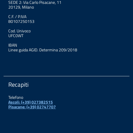
SEDE 2: Via Carlo Pisacane, 11
20129, Milano
C.F. / P.IVA
80107250153
Cod. Univoco
UFC0WT
IBAN
Linee guida AGID. Determina 209/2018
Recapiti
Telefono
Ascoli: (+39) 027382515
Pisacane: (+39) 02747707