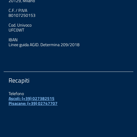
20129, Milano
C.F. / P.IVA
80107250153
Cod. Univoco
UFC0WT
IBAN
Linee guida AGID. Determina 209/2018
Recapiti
Telefono
Ascoli: (+39) 027382515
Pisacane: (+39) 02747707