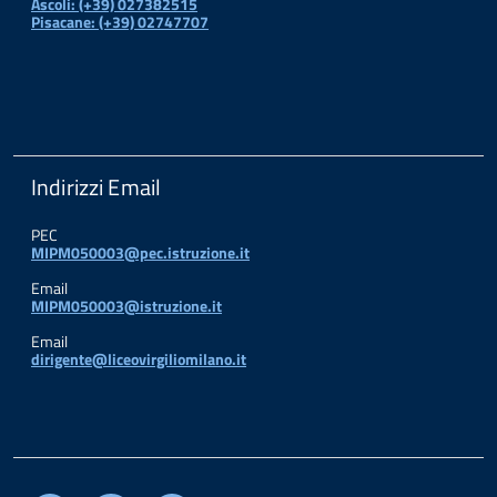
Ascoli: (+39) 027382515
Pisacane: (+39) 02747707
Indirizzi Email
PEC
MIPM050003@pec.istruzione.it
Email
MIPM050003@istruzione.it
Email
dirigente@liceovirgiliomilano.it