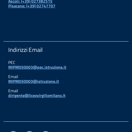
Ascoli: (+39) 027382515
Pisacane: (+39) 02747707
Indirizzi Email
PEC
MIPM050003@pec.istruzione.it
Email
MIPM050003@istruzione.it
Email
dirigente@liceovirgiliomilano.it