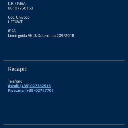
C.F. / P.IVA
80107250153
Cod. Univoco
UFC0WT
IBAN
Linee guida AGID. Determina 209/2018
Recapiti
Telefono
Ascoli: (+39) 027382515
Pisacane: (+39) 02747707