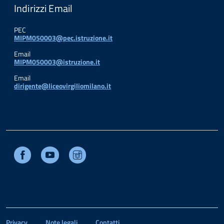
Indirizzi Email
PEC
MIPM050003@pec.istruzione.it
Email
MIPM050003@istruzione.it
Email
dirigente@liceovirgiliomilano.it
Facebook
Youtube
Instagram
Privacy
Note legali
Contatti