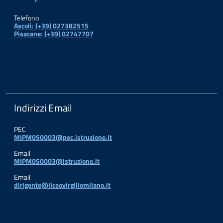
Telefono
Ascoli: (+39) 027382515
Pisacane: (+39) 02747707
Indirizzi Email
PEC
MIPM050003@pec.istruzione.it
Email
MIPM050003@istruzione.it
Email
dirigente@liceovirgiliomilano.it