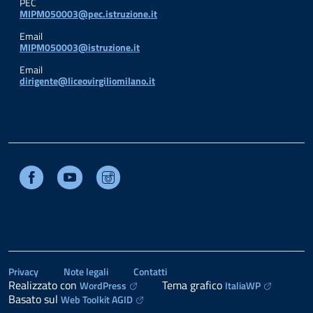
PEC
MIPM050003@pec.istruzione.it
Email
MIPM050003@istruzione.it
Email
dirigente@liceovirgiliomilano.it
Facebook
Youtube
Instagram
Privacy
Note legali
Contatti
Realizzato con
Tema grafico
WordPress
ItaliaWP
Basato sul
Web Toolkit AGID