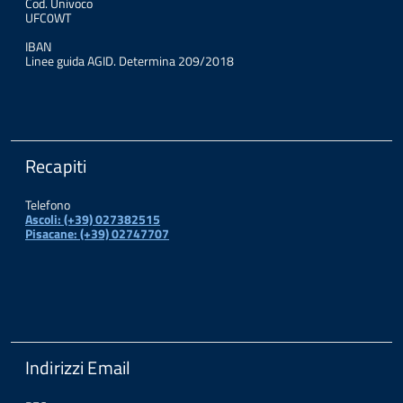
Cod. Univoco
UFC0WT
IBAN
Linee guida AGID. Determina 209/2018
Recapiti
Telefono
Ascoli: (+39) 027382515
Pisacane: (+39) 02747707
Indirizzi Email