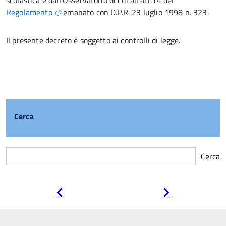
scolastica e dall’Osservatorio di cui all’art.14 del
Regolamento
emanato con D.P.R. 23 luglio 1998 n. 323.
Il presente decreto è soggetto ai controlli di legge.
Cerca
Cerca
Pagina
Pagina
precedente
successiva