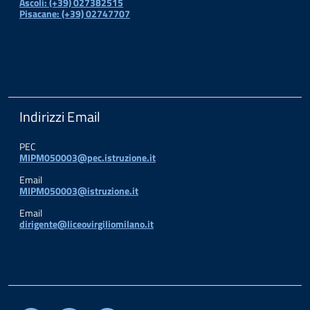
Ascoli: (+39) 027382515
Pisacane: (+39) 02747707
Indirizzi Email
PEC
MIPM050003@pec.istruzione.it
Email
MIPM050003@istruzione.it
Email
dirigente@liceovirgiliomilano.it