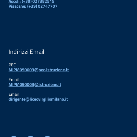
Ascoli: (+39) 027382515
Pisacane: (+39) 02747707
Indirizzi Email
PEC
MIPM050003@pec.istruzione.it
Email
MIPM050003@istruzione.it
Email
dirigente@liceovirgiliomilano.it