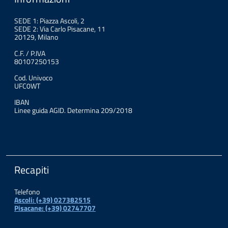
SEDE 1: Piazza Ascoli, 2
SEDE 2: Via Carlo Pisacane, 11
20129, Milano
C.F. / P.IVA
80107250153
Cod. Univoco
UFC0WT
IBAN
Linee guida AGID. Determina 209/2018
Recapiti
Telefono
Ascoli: (+39) 027382515
Pisacane: (+39) 02747707