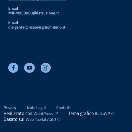
Email
MIPM050003@istruzione.it
Email
dirigente@liceovirgiliomilano.it
Facebook
Youtube
Instagram
Privacy
Note legali
Contatti
Realizzato con
Tema grafico
WordPress
ItaliaWP
Basato sul
Web Toolkit AGID