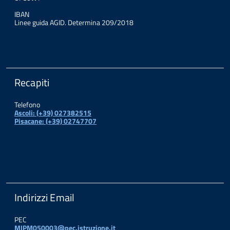
IBAN
Linee guida AGID. Determina 209/2018
Recapiti
Telefono
Ascoli: (+39) 027382515
Pisacane: (+39) 02747707
Indirizzi Email
PEC
MIPM050003@pec.istruzione.it