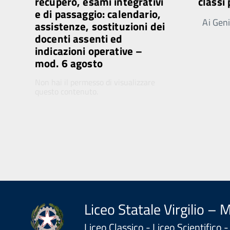
recupero, esami integrativi
classi
e di passaggio: calendario,
Ai Genit
assistenze, sostituzioni dei
docenti assenti ed
indicazioni operative –
mod. 6 agosto
Non hai il permesso di visualizzare
questo contenuto.
Liceo Statale Virgilio – 
Liceo Classico - Liceo Scientifico