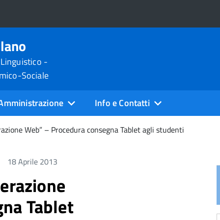
ilano
 Linguistico -
omico-Sociale
Amministrazione
Info e Contatti
razione Web” – Procedura consegna Tablet agli studenti
18 Aprile 2013
nerazione
na Tablet