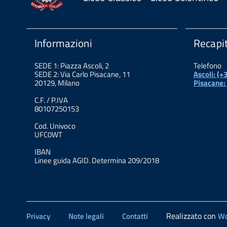
Informazioni
Recapit
SEDE 1: Piazza Ascoli, 2
Telefono
SEDE 2: Via Carlo Pisacane, 11
Ascoli: (
20129, Milano
Pisacane:
C.F. / P.IVA
80107250153
Cod. Univoco
UFC0WT
IBAN
Linee guida AGID. Determina 209/2018
Realizzato con
Privacy
Note legali
Contatti
Wo