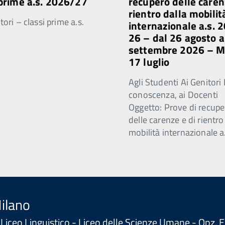
 prime a.s. 2026/27
recupero delle caren
rientro dalla mobilit
ori – classi prime a.s.
internazionale a.s. 
26 – dal 26 agosto a
settembre 2026 – 
17 luglio
Agli Studenti Ai Genitori 
conoscenza, ai Docenti
Oggetto: Prove di recupe
delle carenze e di rientro
mobilità internazionale a
Milano
 - Liceo Linguistico - Liceo delle Scienze Umane - Opz