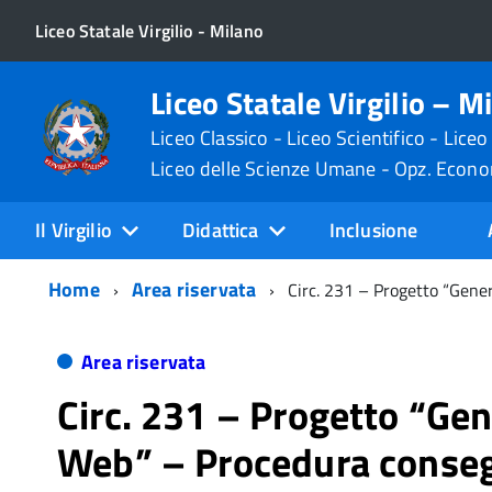
Liceo Statale Virgilio - Milano
Liceo Statale Virgilio – M
Liceo Classico - Liceo Scientifico - Liceo
Liceo delle Scienze Umane - Opz. Econ
Il Virgilio
Didattica
Inclusione
Home
Area riservata
Circ. 231 – Progetto “Gene
Area riservata
Circ. 231 – Progetto “Ge
Web” – Procedura conseg