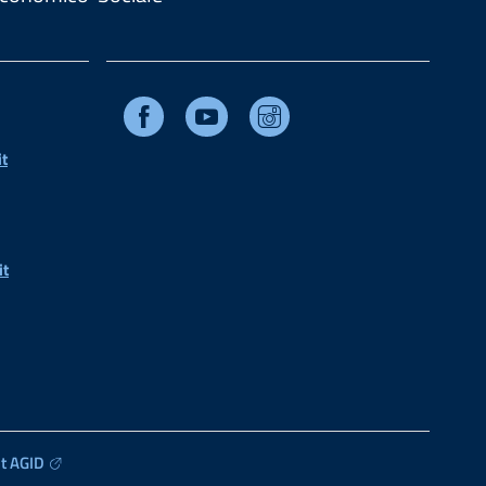
Facebook
Youtube
Instagram
t
it
t AGID