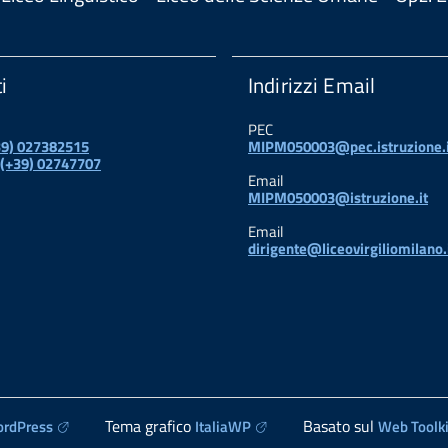
i
Indirizzi Email
PEC
+39) 027382515
MIPM050003@pec.istruzione.i
 (+39) 02747707
Email
MIPM050003@istruzione.it
Email
dirigente@liceovirgiliomilano.
Tema grafico
Basato sul
rdPress
ItaliaWP
Web Toolki