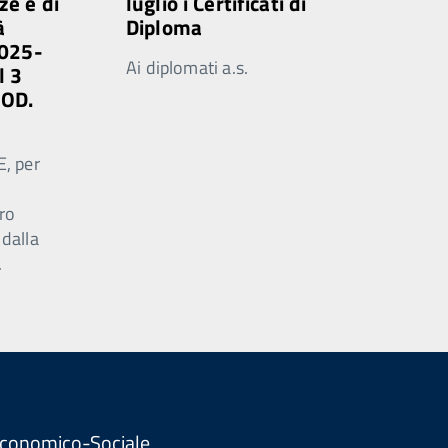
ze e di
luglio i Certificati di
à
Diploma
2025-
Ai diplomati a.s.
l 3
MOD.
E, per
ro
 dalla
.
. Economico-Sociale