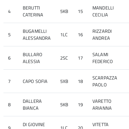
BERUTTI
MANDELLI
4
5KB
15
CATERINA
CECILIA
BUGAMELLI
RIZZARDI
5
1LC
16
ALESSANDRA
ANDREA
BULLARO
SALAMI
6
2SC
17
ALESSIA
FEDERICO
SCARPAZZA
7
CAPO SOFIA
5XB
18
PAOLO
DALLERA
VARETTO
8
5KB
19
BIANCA
ARIANNA
DI GIOVINE
VITETTA
9
1LC
20