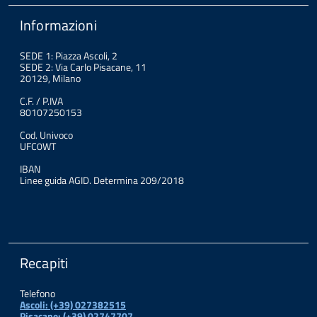
Informazioni
SEDE 1: Piazza Ascoli, 2
SEDE 2: Via Carlo Pisacane, 11
20129, Milano
C.F. / P.IVA
80107250153
Cod. Univoco
UFC0WT
IBAN
Linee guida AGID. Determina 209/2018
Recapiti
Telefono
Ascoli: (+39) 027382515
Pisacane: (+39) 02747707