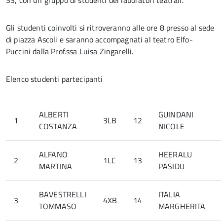
33, con un gruppo di studenti dei laboratori teatrali.
Gli studenti coinvolti si ritroveranno alle ore 8 presso al sede
di piazza Ascoli e saranno accompagnati al teatro Elfo-
Puccini dalla Prof.ssa Luisa Zingarelli.
Elenco studenti partecipanti
ALBERTI
GUINDANI
1
3LB
12
COSTANZA
NICOLE
ALFANO
HEERALU
2
1LC
13
MARTINA
PASIDU
BAVESTRELLI
ITALIA
3
4XB
14
TOMMASO
MARGHERITA