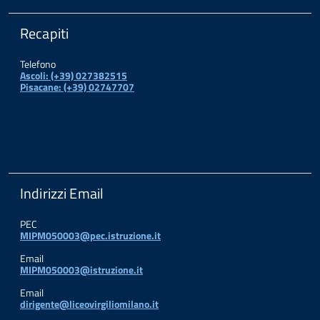
Recapiti
Telefono
Ascoli: (+39) 027382515
Pisacane: (+39) 02747707
Indirizzi Email
PEC
MIPM050003@pec.istruzione.it
Email
MIPM050003@istruzione.it
Email
dirigente@liceovirgiliomilano.it