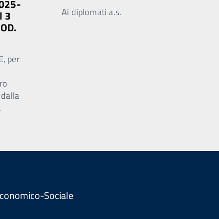
2025-
Ai diplomati a.s.
l 3
MOD.
E, per
ro
 dalla
.
. Economico-Sociale