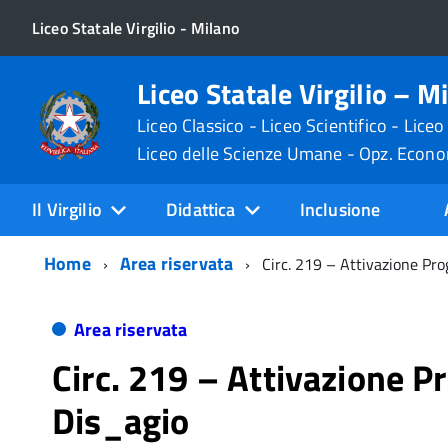
Liceo Statale Virgilio - Milano
Liceo Statale Virgilio – M
Liceo Classico - Liceo Scientifico - Liceo
Liceo delle Scienze Umane - Opz. Econ
Il Virgilio
Didattica
Inclusione
Home
Area riservata
Circ. 219 – Attivazione Pro
Area riservata
Circ. 219 – Attivazione P
Dis_agio