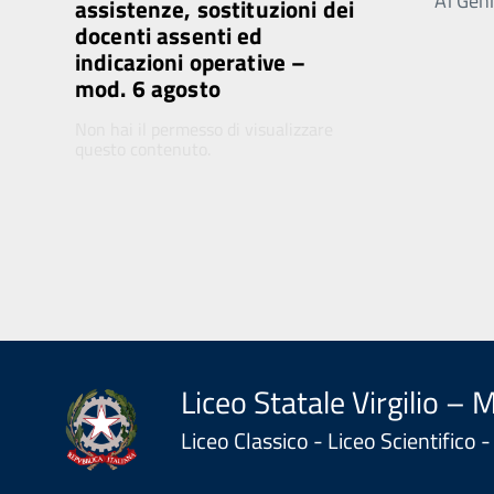
Ai Genit
assistenze, sostituzioni dei
docenti assenti ed
indicazioni operative –
mod. 6 agosto
Non hai il permesso di visualizzare
questo contenuto.
Liceo Statale Virgilio – 
Liceo Classico - Liceo Scientifico