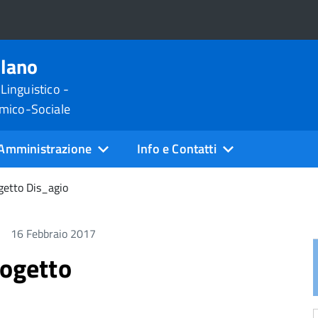
ilano
 Linguistico -
omico-Sociale
Amministrazione
Info e Contatti
getto Dis_agio
16 Febbraio 2017
rogetto