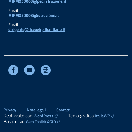
MIPM050003@pec.istruzione.it
Email
MIPM050003@istruzione.it
Email
dirigente@liceovirgiliomilano.it
Facebook
Youtube
Instagram
Privacy
Note legali
Contatti
Realizzato con
Tema grafico
WordPress
ItaliaWP
Basato sul
Web Toolkit AGID