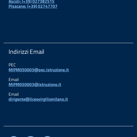
Ascoli: (+39) 027382515
Pisacane: (+39) 02747707
Indirizzi Email
PEC
MIPM050003@pec.istruzione.it
Email
MIPM050003@istruzione.it
Email
dirigente@liceovirgiliomilano.it