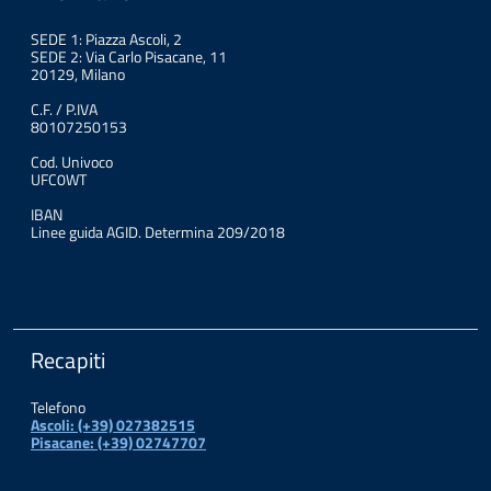
SEDE 1: Piazza Ascoli, 2
SEDE 2: Via Carlo Pisacane, 11
20129, Milano
C.F. / P.IVA
80107250153
Cod. Univoco
UFC0WT
IBAN
Linee guida AGID. Determina 209/2018
Recapiti
Telefono
Ascoli: (+39) 027382515
Pisacane: (+39) 02747707