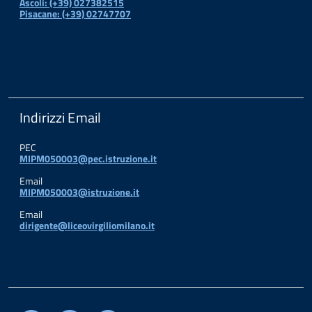
Ascoli: (+39) 027382515
Pisacane: (+39) 02747707
Indirizzi Email
PEC
MIPM050003@pec.istruzione.it
Email
MIPM050003@istruzione.it
Email
dirigente@liceovirgiliomilano.it