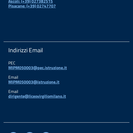
Ascoli: (+39) 027382515
Pisacane: (+39) 02747707
Indirizzi Email
PEC
MIPM050003@pec.istruzione.it
Email
MIPM050003@istruzione.it
Email
dirigente@liceovirgiliomilano.it