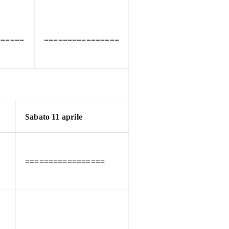
======
================
Sabato 11 aprile
=================