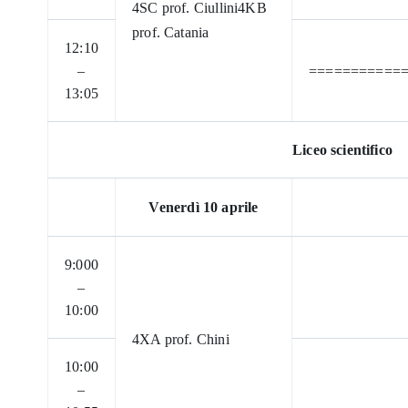
4SC prof. Ciullini
4KB
prof. Catania
12:10
–
===========
13:05
Liceo scientifico
Venerdì 10 aprile
9:000
–
10:00
4XA prof. Chini
10:00
–