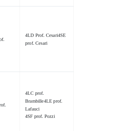
4LD Prof. Cesari
4SE
of.
prof. Cesari
4LC prof.
Brambille
4LE prof.
of.
Lafauci
4SF prof. Pozzi