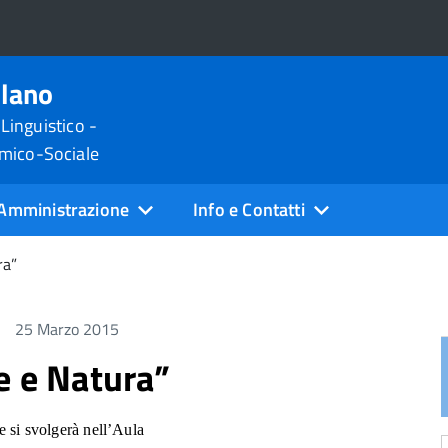
ilano
 Linguistico -
omico-Sociale
Amministrazione
Info e Contatti
ra”
25 Marzo 2015
e e Natura”
e si svolgerà nell’Aula