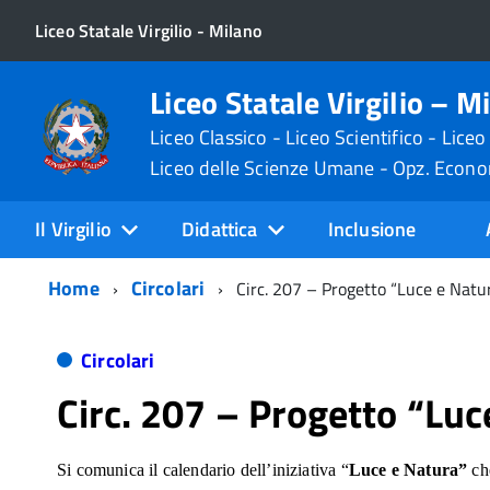
Liceo Statale Virgilio - Milano
Liceo Statale Virgilio – M
Liceo Classico - Liceo Scientifico - Liceo
Liceo delle Scienze Umane - Opz. Econ
Il Virgilio
Didattica
Inclusione
Home
Circolari
Circ. 207 – Progetto “Luce e Natu
Circolari
Circ. 207 – Progetto “Luc
Si comunica il calendario dell’iniziativa “
Luce e Natura”
ch