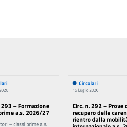
lari
Circolari
 2026
15 Luglio 2026
n. 293 – Formazione
Circ. n. 292 – Prove 
 prime a.s. 2026/27
recupero delle caren
rientro dalla mobilit
ori – classi prime a.s.
internazionale a.s. 