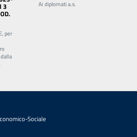
Ai diplomati a.s.
l 3
MOD.
E, per
ro
 dalla
.
. Economico-Sociale