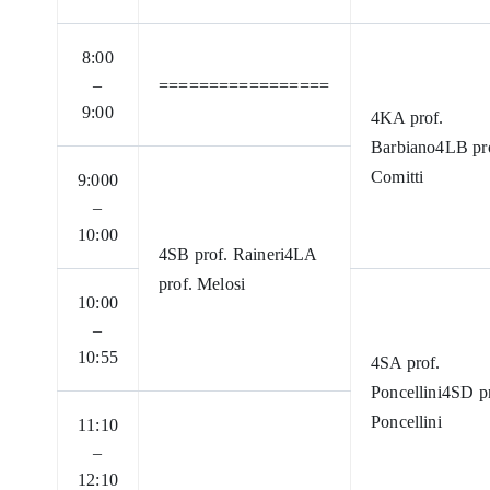
8:00
–
=================
9:00
4KA prof.
Barbiano
4LB pr
Comitti
9:000
–
10:00
4SB prof. Raineri
4LA
prof. Melosi
10:00
–
10:55
4SA prof.
Poncellini
4SD pr
Poncellini
11:10
–
12:10