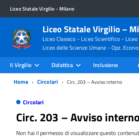
Liceo Statale Virgilio - Milano
Liceo Statale Virgilio – M
Liceo Classico - Liceo Scientifico - Liceo
Liceo delle Scienze Umane - Opz. Econ
Il Virgilio
Didattica
Inclusione
Home
Circolari
Circ. 203 – Avviso interno
Circolari
Circ. 203 – Avviso intern
Non hai il permesso di visualizzare questo contenu