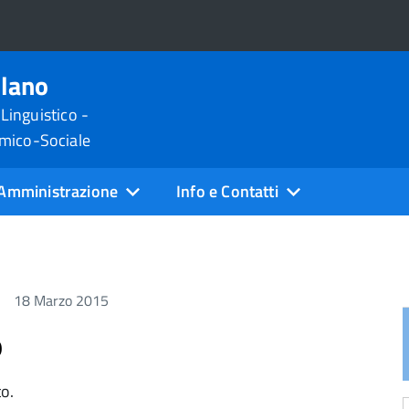
ilano
 Linguistico -
omico-Sociale
Amministrazione
Info e Contatti
18 Marzo 2015
o
to.