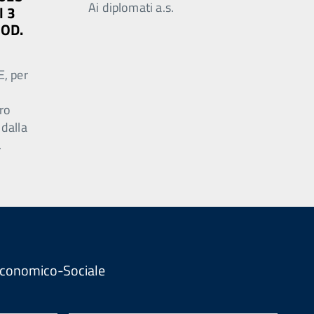
Ai diplomati a.s.
l 3
MOD.
E, per
ro
 dalla
.
. Economico-Sociale