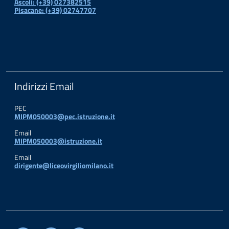
Ascoli: (+39) 027382515
Pisacane: (+39) 02747707
Indirizzi Email
PEC
MIPM050003@pec.istruzione.it
Email
MIPM050003@istruzione.it
Email
dirigente@liceovirgiliomilano.it