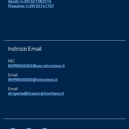
Ascoli: (+39) 027382515
Pisacane: (+39) 02747707
Indirizzi Email
PEC
MIPM050003@pec.istruzione.it
Email
MIPM050003@istruzione.it
Email
dirigente@liceovirgiliomilano.it