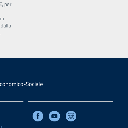
E, per
ro
 dalla
.
. Economico-Sociale
Facebook
Youtube
Instagram
t