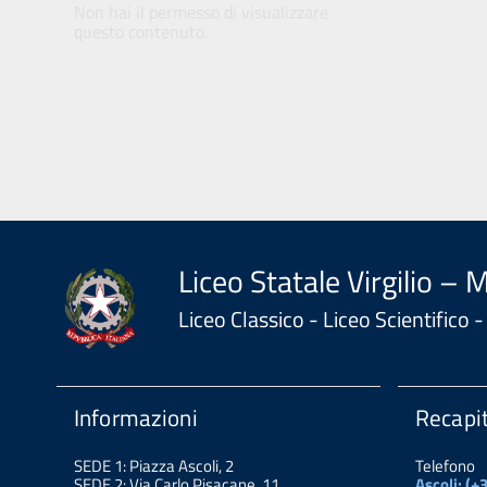
Non hai il permesso di visualizzare
questo contenuto.
Liceo Statale Virgilio – 
Liceo Classico - Liceo Scientifico
Informazioni
Recapit
SEDE 1: Piazza Ascoli, 2
Telefono
SEDE 2: Via Carlo Pisacane, 11
Ascoli: (