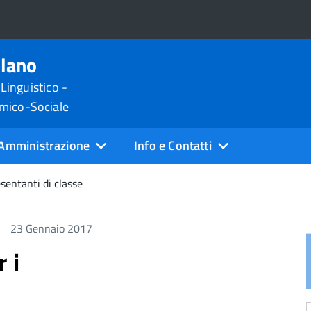
ilano
 Linguistico -
omico-Sociale
Amministrazione
Info e Contatti
sentanti di classe
23 Gennaio 2017
 i