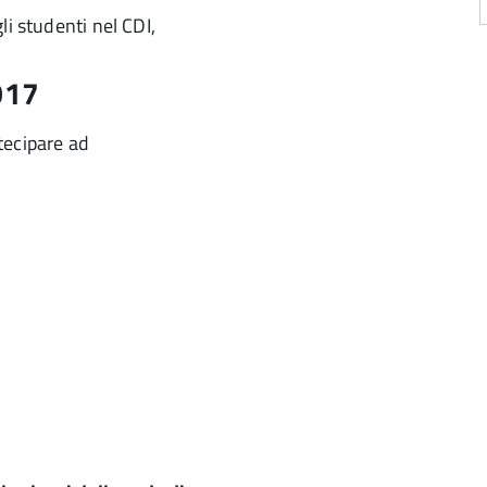
li studenti nel CDI,
017
rtecipare ad