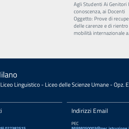
Agli Studenti Ai Genitori 
conoscenza, ai Docenti
Oggetto: Prove di recupe
delle carenze e di rientro
mobilità internazionale a
Milano
 - Liceo Linguistico - Liceo delle Scienze Umane - Opz
i
Indirizzi Email
PEC
+39) 027382515
MIPM050003@pec.istruzione.i