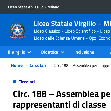
Liceo Statale Virgilio - Milano
Liceo Statale Virgilio – M
Liceo Classico - Liceo Scientifico - Liceo
Liceo delle Scienze Umane - Opz. Econ
Il Virgilio
Didattica
Inclusione
Home
Circolari
Circ. 188 – Assemblea per i rappre
Circolari
Circ. 188 – Assemblea per
rappresentanti di classe