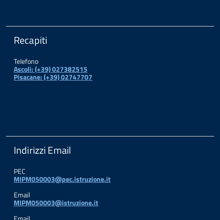
Recapiti
Telefono
Ascoli: (+39) 027382515
Pisacane: (+39) 02747707
Indirizzi Email
PEC
MIPM050003@pec.istruzione.it
Email
MIPM050003@istruzione.it
Email