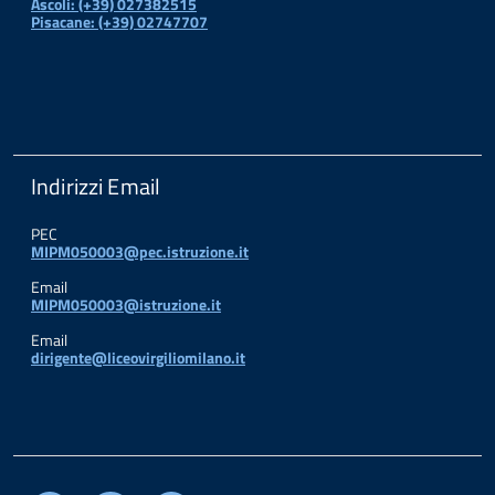
Ascoli: (+39) 027382515
Pisacane: (+39) 02747707
Indirizzi Email
PEC
MIPM050003@pec.istruzione.it
Email
MIPM050003@istruzione.it
Email
dirigente@liceovirgiliomilano.it