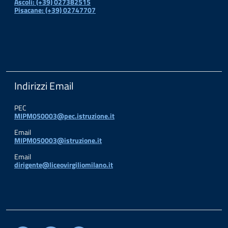
Ascoli: (+39) 027382515
Pisacane: (+39) 02747707
Indirizzi Email
PEC
MIPM050003@pec.istruzione.it
Email
MIPM050003@istruzione.it
Email
dirigente@liceovirgiliomilano.it