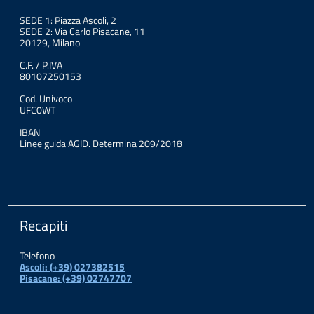
SEDE 1: Piazza Ascoli, 2
SEDE 2: Via Carlo Pisacane, 11
20129, Milano
C.F. / P.IVA
80107250153
Cod. Univoco
UFC0WT
IBAN
Linee guida AGID. Determina 209/2018
Recapiti
Telefono
Ascoli: (+39) 027382515
Pisacane: (+39) 02747707