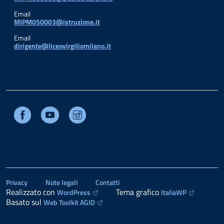
Email
MIPM050003@istruzione.it
Email
dirigente@liceovirgiliomilano.it
Facebook
Youtube
Instagram
Privacy
Note legali
Contatti
Realizzato con
Tema grafico
WordPress
ItaliaWP
Basato sul
Web Toolkit AGID