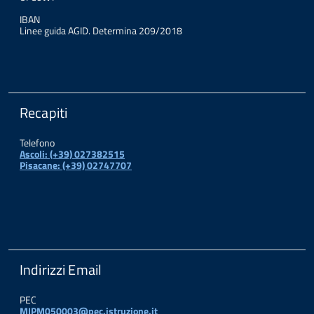
IBAN
Linee guida AGID. Determina 209/2018
Recapiti
Telefono
Ascoli: (+39) 027382515
Pisacane: (+39) 02747707
Indirizzi Email
PEC
MIPM050003@pec.istruzione.it