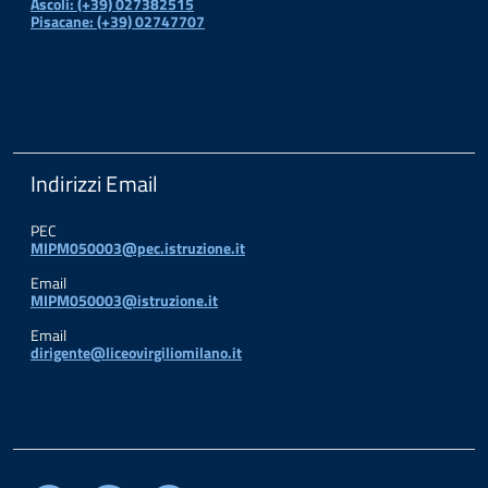
Ascoli: (+39) 027382515
Pisacane: (+39) 02747707
Indirizzi Email
PEC
MIPM050003@pec.istruzione.it
Email
MIPM050003@istruzione.it
Email
dirigente@liceovirgiliomilano.it