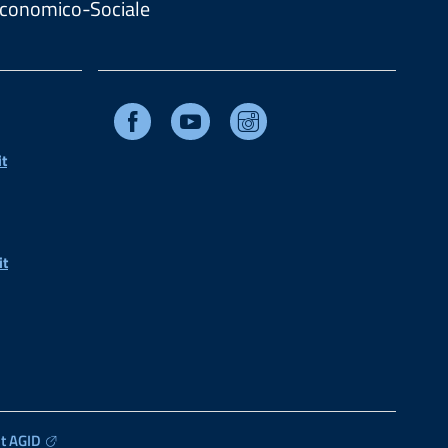
. Economico-Sociale
Facebook
Youtube
Instagram
t
it
t AGID