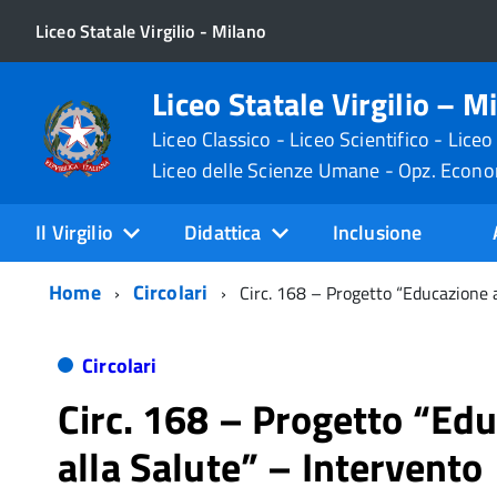
Liceo Statale Virgilio - Milano
Liceo Statale Virgilio – M
Liceo Classico - Liceo Scientifico - Liceo
Liceo delle Scienze Umane - Opz. Econ
Il Virgilio
Didattica
Inclusione
Home
Circolari
Circ. 168 – Progetto “Educazione 
Circolari
Circ. 168 – Progetto “Ed
alla Salute” – Intervento