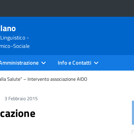
ilano
 Linguistico -
omico-Sociale
Amministrazione
Info e Contatti
alla Salute” – Intervento associazione AIDO
3 Febbraio 2015
ucazione