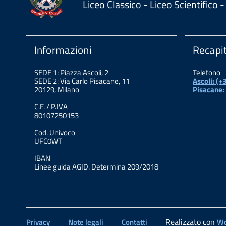
Liceo Classico - Liceo Scientifico
Informazioni
Recapit
SEDE 1: Piazza Ascoli, 2
Telefono
SEDE 2: Via Carlo Pisacane, 11
Ascoli: (
20129, Milano
Pisacane:
C.F. / P.IVA
80107250153
Cod. Univoco
UFC0WT
IBAN
Linee guida AGID. Determina 209/2018
Realizzato con
Privacy
Note legali
Contatti
Wo