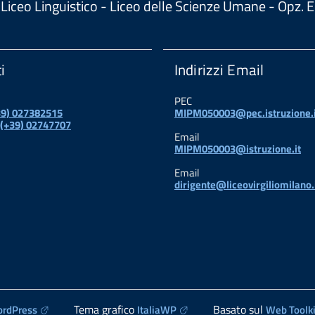
 - Liceo Linguistico - Liceo delle Scienze Umane - Opz
i
Indirizzi Email
PEC
+39) 027382515
MIPM050003@pec.istruzione.i
 (+39) 02747707
Email
MIPM050003@istruzione.it
Email
dirigente@liceovirgiliomilano.
Tema grafico
Basato sul
rdPress
ItaliaWP
Web Toolki