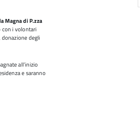
la Magna di P.zza
o con i volontari
a donazione degli
gnate all’inizio
presidenza e saranno
a