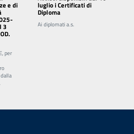
ze e di
luglio i Certificati di
à
Diploma
2025-
Ai diplomati a.s.
l 3
MOD.
E, per
ro
 dalla
.