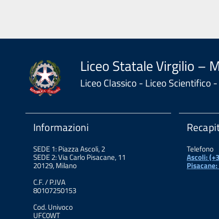
Liceo Statale Virgilio – 
Liceo Classico - Liceo Scientifico
Informazioni
Recapit
SEDE 1: Piazza Ascoli, 2
Telefono
SEDE 2: Via Carlo Pisacane, 11
Ascoli: (
20129, Milano
Pisacane:
C.F. / P.IVA
80107250153
Cod. Univoco
UFC0WT