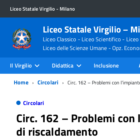
Liceo Statale Virgilio - Milano
Liceo Statale Virgilio – M
Liceo Classico - Liceo Scientifico - Liceo
Liceo delle Scienze Umane - Opz. Econ
Il Virgilio
Didattica
Inclusione
Home
Circolari
Circ. 162 – Problemi con l’impiant
Circolari
Circ. 162 – Problemi con 
di riscaldamento