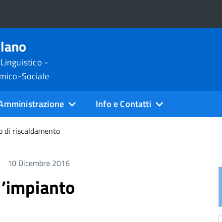
ilano
 Linguistico -
omico-Sociale
Amministrazione
Info e Contatti
o di riscaldamento
10 Dicembre 2016
l’impianto