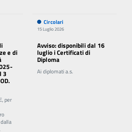
Circolari
15 Luglio 2026
di
Avviso: disponibili dal 16
ze e di
luglio i Certificati di
à
Diploma
2025-
Ai diplomati a.s.
l 3
MOD.
E, per
ro
 dalla
.