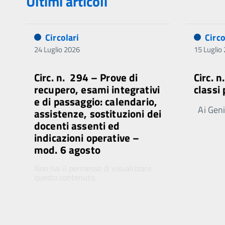
Ultimi articoli
Circolari
Circo
24 Luglio 2026
15 Luglio
Circ. n. 294 – Prove di
Circ. 
recupero, esami integrativi
classi
e di passaggio: calendario,
Ai Genit
assistenze, sostituzioni dei
docenti assenti ed
indicazioni operative –
mod. 6 agosto
Non hai il permesso di visualizzare
questo contenuto.