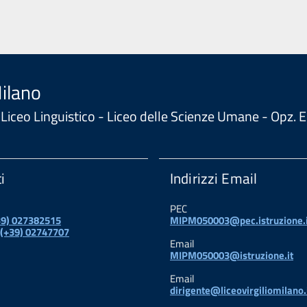
Milano
 - Liceo Linguistico - Liceo delle Scienze Umane - Opz
i
Indirizzi Email
PEC
+39) 027382515
MIPM050003@pec.istruzione.i
 (+39) 02747707
Email
MIPM050003@istruzione.it
Email
dirigente@liceovirgiliomilano.