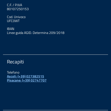
C.F. / P.IVA
80107250153
Cod. Univoco
UFC0WT
IBAN
Linee guida AGID. Determina 209/2018
Recapiti
Telefono
Ascoli: (+39) 027382515
Pisacane: (+39) 02747707