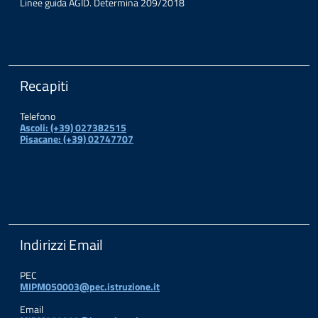
Linee guida AGID. Determina 209/2018
Recapiti
Telefono
Ascoli: (+39) 027382515
Pisacane: (+39) 02747707
Indirizzi Email
PEC
MIPM050003@pec.istruzione.it
Email