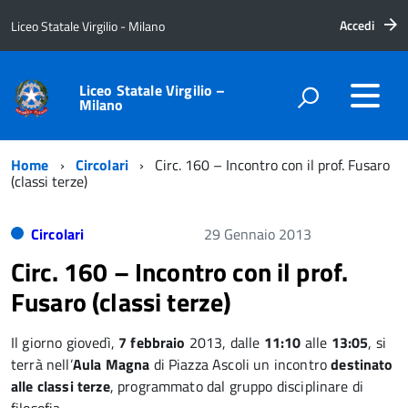
Accedi
Liceo Statale Virgilio - Milano
Liceo Statale Virgilio –
Milano
Home
Circolari
Circ. 160 – Incontro con il prof. Fusaro
(classi terze)
Circolari
29 Gennaio 2013
Circ. 160 – Incontro con il prof.
Fusaro (classi terze)
Il giorno giovedì,
7 febbraio
2013, dalle
11:10
alle
13:05
, si
terrà nell’
Aula Magna
di Piazza Ascoli un incontro
destinato
alle classi terze
, programmato dal gruppo disciplinare di